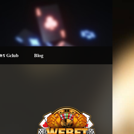
คร Gclub
Blog