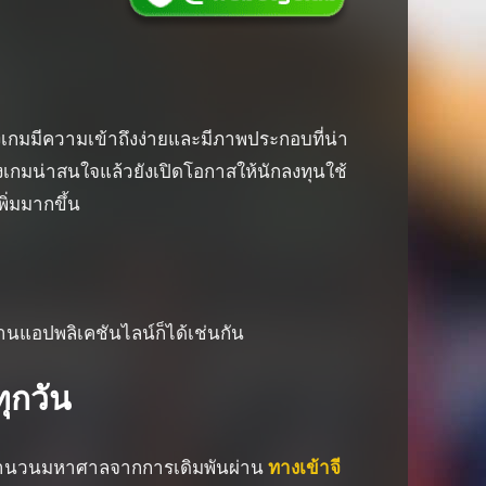
องเกมมีความเข้าถึงง่ายและมีภาพประกอบที่น่า
กมน่าสนใจแล้วยังเปิดโอกาสให้นักลงทุนใช้
ิ่มมากขึ้น
นผ่านแอปพลิเคชันไลน์ก็ได้เช่นกัน
ทุกวัน
ทางเข้าจี
ำไรจำนวนมหาศาลจากการเดิมพันผ่าน