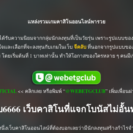
แหล่งรวมเกมคาสิโนออนไลน์พารวย
ังได้รับความนิยมจากกลุ่มนักลงทุนที่เป็นวัยรุ่น เพราะรูปแบบข
จีคลับ
ใจและเลือกที่จะลงทุนกับเกมในเว็บ
ที่นอกจากรูปแบบของเ
 โดยเริ่มต้นที่ 1 บาทเท่านั้น ทำให้โอกาสของใครหลาย ๆ คนมีเพ
FICIAL
@WEBETGCLUB
<< คลิกเลย หรือพิมพ์ “
” เพิ่มเพื่อ
ับ6666
เว็บคาสิโนที่แจกโบนัสไม่อั้น
หนึ่งเว็บคาสิโนออนไลน์ที่ต้องบอกเลยว่ามีนักลงทุนสร้างก