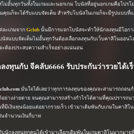
ไม่อั้นทุกวันทั้งในเกมและนอกเกม โบนัสที่อยู่นอกเกมคือโปรโมชั
นคืนคุณก็จะได้รับแบบจัดเต็ม สำหรับโบนัสในเกมก็จะมีรูปแบบที
Gclub
แต่ละเกมจาก
นั้นมีการแจกโบนัสจะทำให้นักลงทุนมีโอกาส
บนัสแบบจัดเต็มไม่อั้นทุกวันต้องเลือกลงทุนกับเว็บคาสิโนออนไ
่จะต้องประสบความสำเร็จอย่างแน่นอน
กลงทุนกับ
จีคลับ6666
รับประกันว่ารวยได้เร็
club.com
มั่นใจได้เลยว่าทุกการลงทุนของคุณจะสามารถถอนก
ด้อย่างง่ายดาย จนคุณสามารถสร้างกำไรได้ตามที่คุณปรารถน
นที่มีเงินทุนน้อยแต่อยากรวยเร็ว เข้ามาเดิมพันกับเกมในคาสิโ
ป็นจำนวนเงินกี่บาท
ับนักลงทุนทุกคนได้เข้ามาเลือกเดิมพันในเกมคาสิโนมากมายที