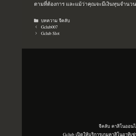
ตามที่ต้องการ และแม้ว่าคุณจะมีเงินทุนจำนวน
Categories
บทความ จีคลับ
Gclub007
Gclub Slot
จีคลับ คาสิโนออนไ
Gclub เปิดให้บริการเกมคาสิโนอาทิเช