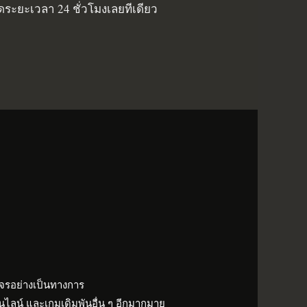
ดระยะเวลา 24 ชั่วโมงเลยทีเดียว
งจรอย่างเป็นทางการ
นไลน์ และเกมเดิมพันอื่น ๆ อีกมากมาย