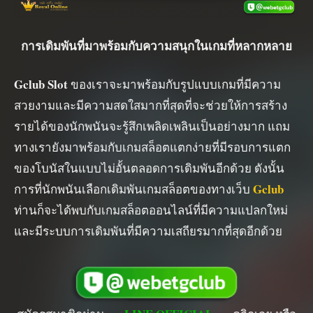
การเดิมพันที่มาพร้อมกับความสนุกในเกมที่หลากหลาย
Gclub Slot
ของเราจะมาพร้อมกับรูปแบบเกมที่มีความ
สวยงามและมีความสดใสมากที่สุดที่จะช่วยให้การสร้าง
รายได้ของนักพนันจะรู้สึกเพลิดเพลินเป็นอย่างมาก แถม
ทางเรายังมาพร้อมกับเกมสล็อตแตกง่ายที่มีรอบการแตก
ของโบนัสในแบบไม่อั้นตลอดการเดิมพันอีกด้วย ดังนั้น
Gclub
การที่นักพนันเลือกเดิมพันเกมสล็อตของทางเว็บ
ท่านก็จะได้พบกับเกมสล็อตออนไลน์ที่มีความแปลกใหม่
และมีระบบการเดิมพันที่มีความเสถียรมากที่สุดอีกด้วย