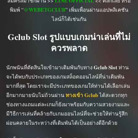
LINE OFFICIAL
สมัครสมาชิกผ่าน >>
<< คลิกเลย หรือ
@WEBETGCLUB
พิมพ์ “
” เพิ่มเพื่อนผ่านแอปพลิเคชัน
ไลน์ก็ได้เช่นกัน
Gclub Slot
รูปแบบเกมน่าเล่นที่ไม่
ควรพลาด
Gclub Slot
นักพนันที่ตัดสินใจเข้ามาเดิมพันกับทาง
ท่าน
จะได้พบกับประเภทของเกมสล็อตออนไลน์ที่น่าเดิมพัน
มากที่สุด โดยเราจะมีประเภทของเกมให้ท่านได้เลือกเล่น
ทางเข้า Gclub
อีกมากมายนับไม่ถ้วนผ่าน
ได้สะดวกทุก
ช่องทางแถมแต่ละเกมก็ยังมาพร้อมกับความสวยงามและ
มีวิธีการเล่นที่คล้ายกับเกมออนไลน์ที่จะช่วยให้ท่านรู้สึก
ผ่อนคลายในระหว่างที่เดิมพันได้เป็นอย่างดีอีกด้วย