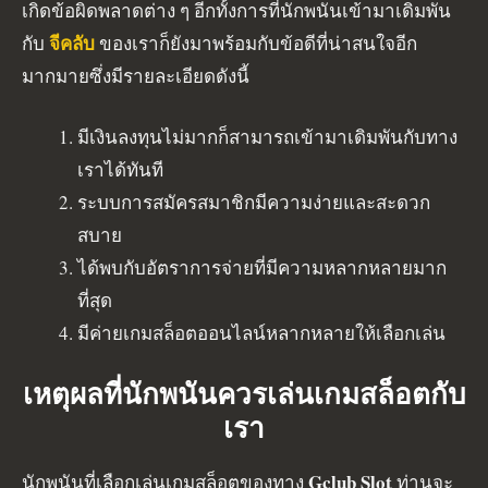
เกิดข้อผิดพลาดต่าง ๆ อีกทั้งการที่นักพนันเข้ามาเดิมพัน
จีคลับ
กับ
ของเราก็ยังมาพร้อมกับข้อดีที่น่าสนใจอีก
มากมายซึ่งมีรายละเอียดดังนี้
มีเงินลงทุนไม่มากก็สามารถเข้ามาเดิมพันกับทาง
เราได้ทันที
ระบบการสมัครสมาชิกมีความง่ายและสะดวก
สบาย
ได้พบกับอัตราการจ่ายที่มีความหลากหลายมาก
ที่สุด
มีค่ายเกมสล็อตออนไลน์หลากหลายให้เลือกเล่น
เหตุผลที่นักพนันควรเล่นเกมสล็อตกับ
เรา
Gclub Slot
นักพนันที่เลือกเล่นเกมสล็อตของทาง
ท่านจะ