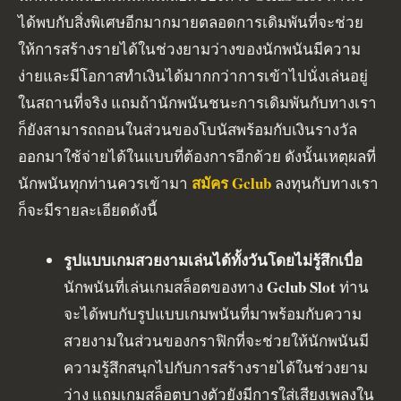
ได้พบกับสิ่งพิเศษอีกมากมายตลอดการเดิมพันที่จะช่วย
ให้การสร้างรายได้ในช่วงยามว่างของนักพนันมีความ
ง่ายและมีโอกาสทำเงินได้มากกว่าการเข้าไปนั่งเล่นอยู่
ในสถานที่จริง แถมถ้านักพนันชนะการเดิมพันกับทางเรา
ก็ยังสามารถถอนในส่วนของโบนัสพร้อมกับเงินรางวัล
ออกมาใช้จ่ายได้ในแบบที่ต้องการอีกด้วย ดังนั้นเหตุผลที่
สมัคร Gclub
นักพนันทุกท่านควรเข้ามา
ลงทุนกับทางเรา
ก็จะมีรายละเอียดดังนี้
รูปแบบเกมสวยงามเล่นได้ทั้งวันโดยไม่รู้สึกเบื่อ
Gclub Slot
นักพนันที่เล่นเกมสล็อตของทาง
ท่าน
จะได้พบกับรูปแบบเกมพนันที่มาพร้อมกับความ
สวยงามในส่วนของกราฟิกที่จะช่วยให้นักพนันมี
ความรู้สึกสนุกไปกับการสร้างรายได้ในช่วงยาม
ว่าง แถมเกมสล็อตบางตัวยังมีการใส่เสียงเพลงใน