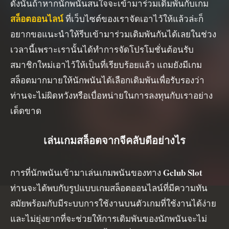
ดังนั้นถ้าหากนักพนันสนใจจะเข้ามาร่วมเดิมพันกับเกม
สล็อตออนไลน์
ที่เว็บไซต์ของเราจัดเอาไว้ให้แล้วล่ะก็
อยากขอแนะนำให้รีบเข้ามาร่วมเดิมพันกันได้เลยในช่วง
เวลานี้เพราะเรานั้นได้ทำการจัดโปรโมชั่นต้อนรับ
สมาชิกใหม่เอาไว้ให้เป็นที่เรียบร้อยแล้ว แถมยังมีเกม
สล็อตมากมายให้นักพนันได้เลือกเดิมพันเพื่อรับรองว่า
ท่านจะไม่ผิดหวังหรือเบื่อหน่ายในการลงทุนกับเราอย่าง
เด็ดขาด
เล่นเกมสล็อตจากจีคลับดีอย่างไร
Gclub Slot
การที่นักพนันเข้ามาเล่นเกมพนันของทาง
ท่านจะได้พบกับรูปแบบเกมสล็อตออนไลน์ที่มีความทัน
สมัยพร้อมกับมีระบบการใช้งานบนตัวเกมที่ใช้งานได้ง่าย
และไม่ยุ่งยากที่จะช่วยให้การเดิมพันของนักพนันจะไม่