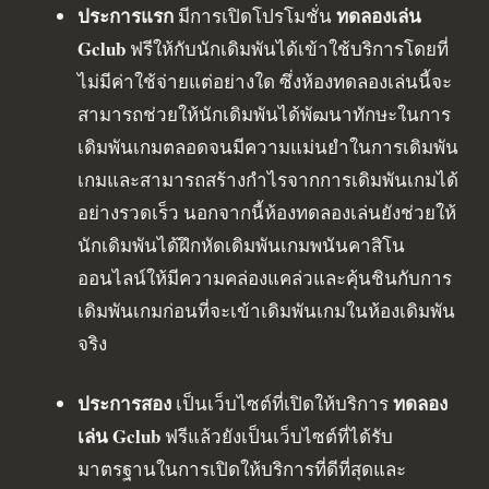
ประการแรก
ทดลองเล่น
มีการเปิดโปรโมชั่น
Gclub
ฟรีให้กับนักเดิมพันได้เข้าใช้บริการโดยที่
ไม่มีค่าใช้จ่ายแต่อย่างใด ซึ่งห้องทดลองเล่นนี้จะ
สามารถช่วยให้นักเดิมพันได้พัฒนาทักษะในการ
เดิมพันเกมตลอดจนมีความแม่นยำในการเดิมพัน
เกมและสามารถสร้างกำไรจากการเดิมพันเกมได้
อย่างรวดเร็ว นอกจากนี้ห้องทดลองเล่นยังช่วยให้
นักเดิมพันได้ฝึกหัดเดิมพันเกมพนันคาสิโน
ออนไลน์ให้มีความคล่องแคล่วและคุ้นชินกับการ
เดิมพันเกมก่อนที่จะเข้าเดิมพันเกมในห้องเดิมพัน
จริง
ประการสอง
ทดลอง
เป็นเว็บไซต์ที่เปิดให้บริการ
เล่น Gclub
ฟรีแล้วยังเป็นเว็บไซต์ที่ได้รับ
มาตรฐานในการเปิดให้บริการที่ดีที่สุดและ