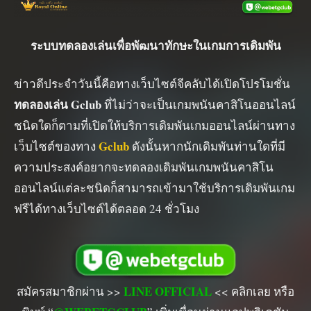
ระบบทดลองเล่นเพื่อพัฒนาทักษะในเกมการเดิมพัน
ข่าวดีประจำวันนี้คือทางเว็บไซต์จีคลับได้เปิดโปรโมชั่น
ทดลองเล่น Gclub
ที่ไม่ว่าจะเป็นเกมพนันคาสิโนออนไลน์
ชนิดใดก็ตามที่เปิดให้บริการเดิมพันเกมออนไลน์ผ่านทาง
Gclub
เว็บไซต์ของทาง
ดังนั้นหากนักเดิมพันท่านใดที่มี
ความประสงค์อยากจะทดลองเดิมพันเกมพนันคาสิโน
ออนไลน์แต่ละชนิดก็สามารถเข้ามาใช้บริการเดิมพันเกม
ฟรีได้ทางเว็บไซต์ได้ตลอด 24 ชั่วโมง
LINE OFFICIAL
สมัครสมาชิกผ่าน >>
<< คลิกเลย หรือ