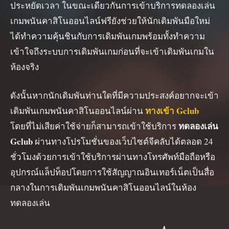
ประหยัดเวลา ในขณะเดียวกันการเข้าบริการทดลองเล่น
เกมพนันคาสิโนออนไลน์ฟรียังช่วยให้นักเดิมพันมือใหม่
ได้ทำความคุ้นชินกับการเดิมพันเกมพร้อมทั้งทำความ
เข้าใจถึงระบบการเดิมพันเกมก่อนที่จะเข้าเดิมพันเกมใน
ห้องจริง
ดังนั้นหากนักเดิมพันท่านใดที่มีความประสงค์อยากจะเข้า
ทางเข้า Gclub
เดิมพันเกมพนันคาสิโนออนไลน์ผ่าน
ทดลองเล่น
โดยที่ไม่เสียค่าใช้จ่ายก็สามารถเข้าใช้บริการ
Gclub
ผ่านทางโปรโมชั่นของเว็บไซต์จีคลับได้ตลอด 24
ชั่วโมงด้วยการเข้าใช้บริการผ่านทางโทรศัพท์มือถือหรือ
อุปกรณ์แล็ปท็อปโดยการใช้สัญญาณอินเทอร์เน็ตเป็นสื่อ
กลางในการเดิมพันเกมพนันคาสิโนออนไลน์ในห้อง
ทดลองเล่น