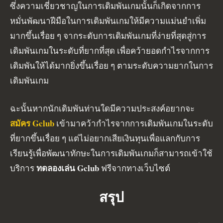
ซึ่งความเชี่ยวชาญในการเดิมพันเกมนั้นก็เกิดจากการ
หมั่นพัฒนาฝีมือในการเดิมพันเกมให้มีความแม่นยำเพิ่ม
มากขึ้นเรื่อย ๆ จากระดับการเดิมพันเกมที่ง่ายที่สุดสู่การ
เดิมพันเกมในระดับที่ยากที่สุด เพื่อคว้ายอดกำไรจากการ
เดิมพันให้ได้มากยิ่งขึ้นเรื่อย ๆ ตามระดับความยากในการ
เดิมพันเกม
ฉะนั้นหากนักเดิมพันท่านใดมีความประสงค์อยากจะ
สมัคร Gclub
เข้ามาคว้ากำไรจากการเดิมพันเกมในระดับ
ที่ยากขึ้นเรื่อย ๆ แต่ไม่อยากเสียเงินทุนเพื่อแลกกับการ
เรียนรู้เพื่อพัฒนาทักษะในการเดิมพันเกมก็สามารถเข้าใช้
ทดลองเล่น Gclub
บริการ
ฟรีจากทางเว็บไซต์
สรุป